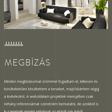
MEGBÍZÁS
Minden megbízásomat örömmel fogadtam el, lelkesen és
körültekintően készítettem a terveket, majd kísértem végig
a kivitelezést. A weboldalam projektek menüjében csak
néhány referenciámat szeretném bemutatni, de azokból is
ki szeretnék emelni néhányat az elmúlt pár évből: